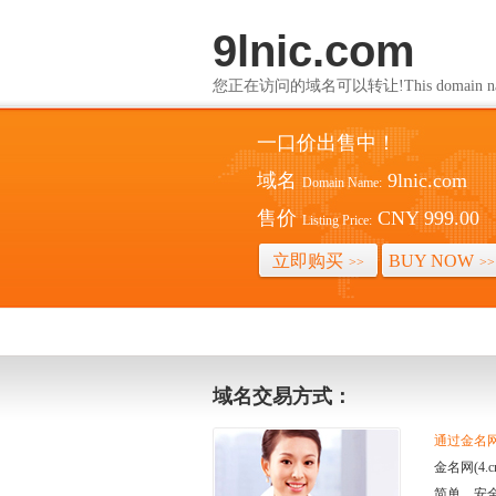
9lnic.com
您正在访问的域名可以转让!This domain name i
一口价出售中！
域名
9lnic.com
Domain Name:
售价
CNY 999.00
Listing Price:
立即购买
BUY NOW
>>
>>
域名交易方式：
通过金名网(
金名网(4
简单、安