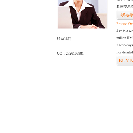
具体交易
我要
Process Ov
4.cn is a w
million RMB
联系我们
5 workdays
For detaile
QQ：2726103981
BUY 