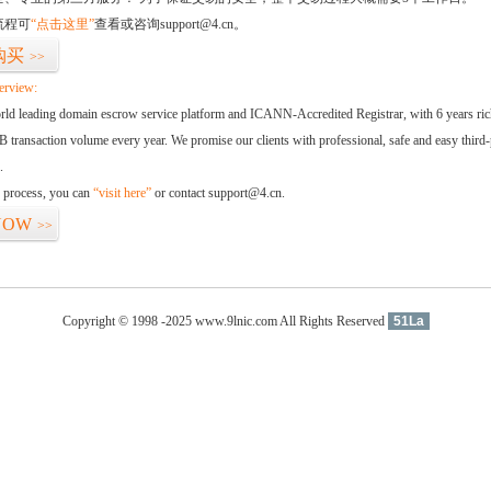
流程可
“点击这里”
查看或咨询support@4.cn。
购买
>>
erview:
orld leading domain escrow service platform and ICANN-Accredited Registrar, with 6 years ri
 transaction volume every year. We promise our clients with professional, safe and easy third-
.
d process, you can
“visit here”
or contact support@4.cn.
NOW
>>
Copyright © 1998 -2025 www.9lnic.com All Rights Reserved
51La